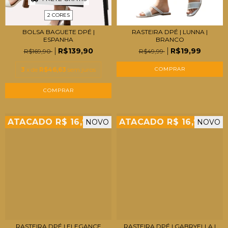
2 CORES
BOLSA BAGUETE DPÉ |
RASTEIRA DPÉ | LUNNA |
ESPANHA
BRANCO
R$139,90
R$19,99
R$169,90
R$49,99
3
x de
R$46,63
sem juros
COMPRAR
COMPRAR
ATACADO R$ 16,99
ATACADO R$ 16,99
NOVO
NOVO
RASTEIRA DPÉ | ELEGANCE
RASTEIRA DPÉ | GABRYELLA |