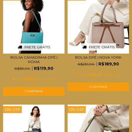
FRETE GRÁTIS
FRETE GRÁTIS
BOLSA CAMADINHA DPÉ |
BOLSA DPÉ | NOVA YORK
ROMA
R$189,90
R$239,90
R$119,90
R$159,90
3
x de
R$63,30
sem juros
3
x de
R$39,97
sem juros
COMPRAR
COMPRAR
25
%
OFF
12
%
OFF