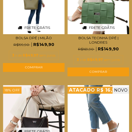
FRETE GRÁTIS
FRETE GRÁTIS
BOLSA DPÉ | MILÃO
BOLSA TECINHA DPÉ |
LONDRES
R$149,90
R$199,90
R$149,90
R$169,90
3
x de
R$49,97
sem juros
3
x de
R$49,97
sem juros
COMPRAR
COMPRAR
ATACADO R$ 16,99
NOVO
18
%
OFF
FRETE GRÁTIS