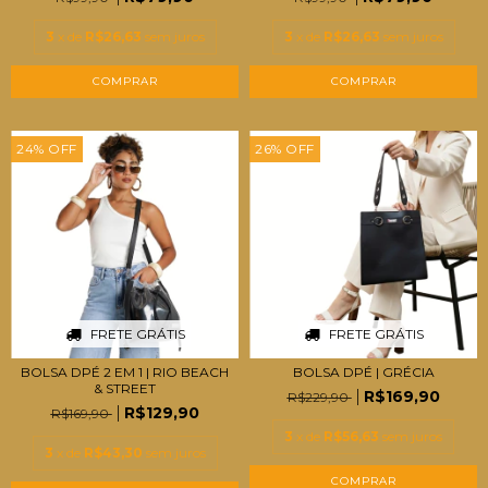
3
x de
R$26,63
sem juros
3
x de
R$26,63
sem juros
COMPRAR
COMPRAR
24
%
OFF
26
%
OFF
FRETE GRÁTIS
FRETE GRÁTIS
BOLSA DPÉ 2 EM 1 | RIO BEACH
BOLSA DPÉ | GRÉCIA
& STREET
R$169,90
R$229,90
R$129,90
R$169,90
3
x de
R$56,63
sem juros
3
x de
R$43,30
sem juros
COMPRAR