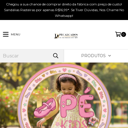
Chegou a sua chance de comprar direto da fábrica com preço de custo!
Sandálias Rasteiras por apenas R$16,99*. Se Tiver Dúvidas, Nos Chame No
Whatsapp!
MENU
0
PRODUTOS