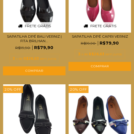
FRETE GRÁTIS
FRETE GRÁTIS
SAPATILHA DPÉ BALI VERNIZ |
SAPATILHA DPÉ CAPRI VERNIZ
FITA BRILHAN...
R$79,90
R$99,90
R$79,90
R$99,90
3
x de
R$26,63
sem juros
3
x de
R$26,63
sem juros
COMPRAR
COMPRAR
20
%
OFF
20
%
OFF