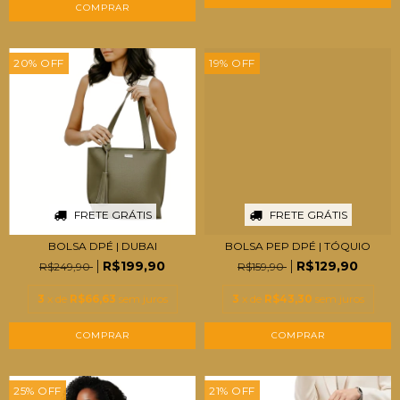
COMPRAR
20
%
OFF
19
%
OFF
FRETE GRÁTIS
FRETE GRÁTIS
BOLSA DPÉ | DUBAI
BOLSA PEP DPÉ | TÓQUIO
R$199,90
R$129,90
R$249,90
R$159,90
3
x de
R$66,63
sem juros
3
x de
R$43,30
sem juros
COMPRAR
COMPRAR
25
%
OFF
21
%
OFF