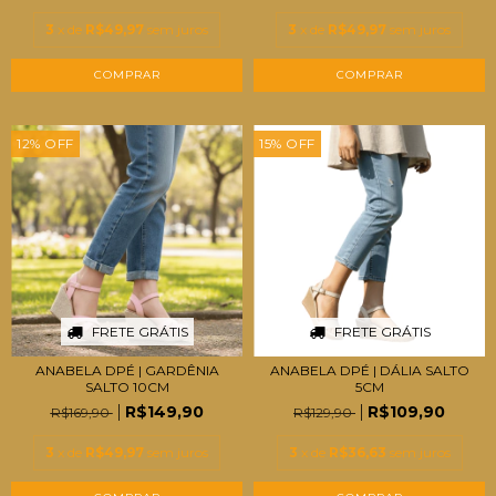
3
x de
R$49,97
sem juros
3
x de
R$49,97
sem juros
COMPRAR
COMPRAR
12
%
OFF
15
%
OFF
FRETE GRÁTIS
FRETE GRÁTIS
ANABELA DPÉ | GARDÊNIA
ANABELA DPÉ | DÁLIA SALTO
SALTO 10CM
5CM
R$149,90
R$109,90
R$169,90
R$129,90
3
x de
R$49,97
sem juros
3
x de
R$36,63
sem juros