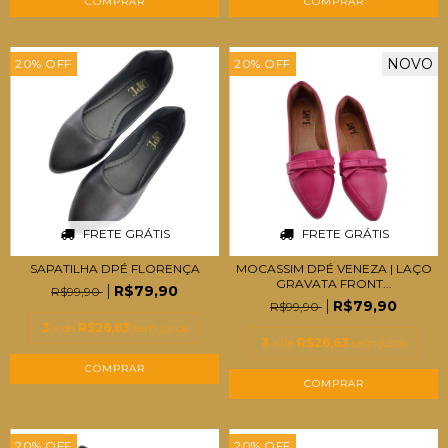
COMPRAR
COMPRAR
NOVO
20
%
OFF
20
%
OFF
FRETE GRÁTIS
FRETE GRÁTIS
SAPATILHA DPÉ FLORENÇA
MOCASSIM DPÉ VENEZA | LAÇO
GRAVATA FRONT...
R$79,90
R$99,90
R$79,90
R$99,90
3
x de
R$26,63
sem juros
3
x de
R$26,63
sem juros
COMPRAR
COMPRAR
20
%
OFF
20
%
OFF