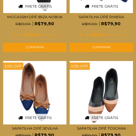
FRETE GRÁTIS
FRETE GRÁTIS
MOCASSIM DPÉ IBIZA NOBUK
SAPATILHA DPÉ RIVIERA
R$79,90
R$79,90
R$99,90
R$99,90
3
x de
R$26,63
sem juros
3
x de
R$26,63
sem juros
COMPRAR
COMPRAR
20
%
OFF
20
%
OFF
FRETE GRÁTIS
FRETE GRÁTIS
SAPATILHA DPÉ SEVILHA
SAPATILHA DPÉ TOSCANA
R$79,90
R$79,90
R$99,90
R$99,90