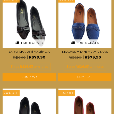
FRETE GRÁTIS
FRETE GRÁTIS
SAPATILHA DPÉ VALÊNCIA
MOCASSIM DPÉ MIAMI JEANS
R$79,90
R$79,90
R$99,90
R$99,90
3
x de
R$26,63
sem juros
3
x de
R$26,63
sem juros
COMPRAR
COMPRAR
20
%
OFF
20
%
OFF