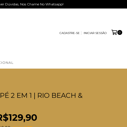
 Tiver Dúvidas, Nos Chame No Whatsapp!
0
CADASTRE-SE
INICIAR SESSÃO
CIONAL
É 2 EM 1 | RIO BEACH &
R$129,90