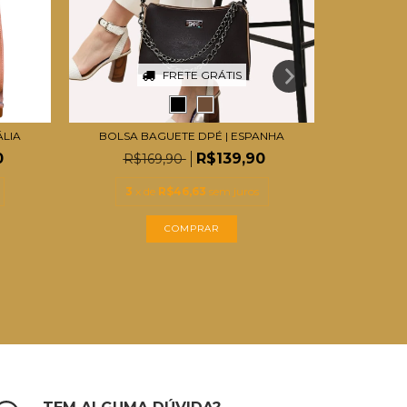
FRETE GRÁTIS
ÁLIA
BOLSA BAGUETE DPÉ | ESPANHA
B
0
R$139,90
R$169,90
R$
3
x de
R$46,63
sem juros
3
x
COMPRAR