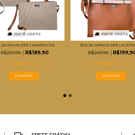
FRETE GRÁTIS
FRETE GRÁTIS
LSA PALHA DPÉ | MARROCOS
BOLSA GRINGA DPÉ | AUSTR
R$189,90
R$199,9
R$229,90
R$249,90
3
x de
R$63,30
sem juros
3
x de
R$66,63
sem juros
COMPRAR
COMPRAR