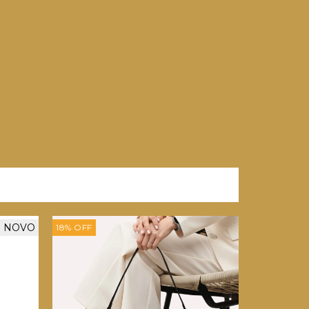
NOVO
18
%
OFF
26
%
OFF