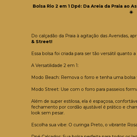
Bolsa Rio 2 em 1 Dpé: Da Areia da Praia ao A
☀️
Do calçadão da Praia à agitação das Avenidas, a
& Street!
Essa bolsa foi criada para ser tão versátil quanto a 
A Versatilidade 2 em 1:
Modo Beach: Remova o forro e tenha uma bolsa va
Modo Street: Use com o forro para passeios forma
Além de super estilosa, ela é espaçosa, confortável
fechamento por cordão ajustável é prático e ch
look sem pesar.
Escolha sua vibe: O curinga Preto, o vibrante Ros
Dpé Calçados: Sua bolsa perfeita para todos os lad