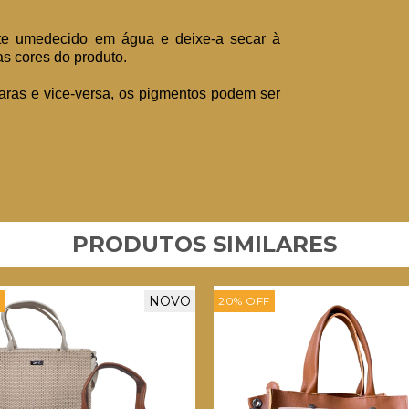
te umedecido em água e deixe-a secar à
s cores do produto.
aras e vice-versa, os pigmentos podem ser
PRODUTOS SIMILARES
NOVO
F
20
%
OFF