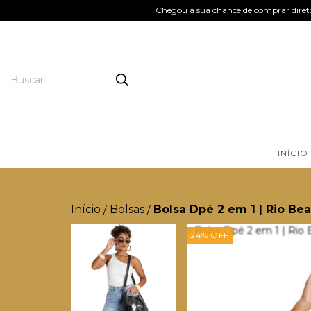
Chegou a sua chance de comprar direto
INÍCIO
Início
Bolsas
Bolsa Dpé 2 em 1 | Rio Be
/
/
24
%
OFF