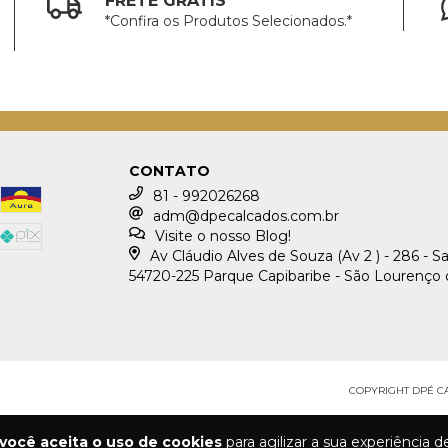
FRETE GRÁTIS*
*Confira os Produtos Selecionados.*
CONTATO
81 - 992026268
adm@dpecalcados.com.br
Visite o nosso Blog!
Av Cláudio Alves de Souza (Av 2 ) - 286 - S
54720-225 Parque Capibaribe - São Lourenço 
COPYRIGHT DPÉ CA
você aceita o uso de cookies
para agilizar a sua experiência 