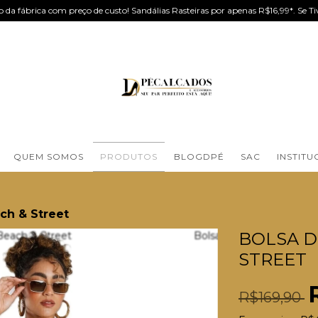
 da fábrica com preço de custo! Sandálias Rasteiras por apenas R$16,99*. Se
QUEM SOMOS
PRODUTOS
BLOGDPÉ
SAC
INSTITU
ach & Street
BOLSA DP
STREET
R$169,90