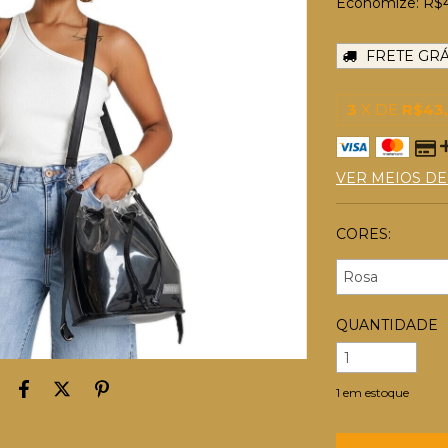
Economize:
R$
FRETE GRÁ
3
X DE
R$43
VER MEIOS D
CORES:
QUANTIDADE
1
em estoque