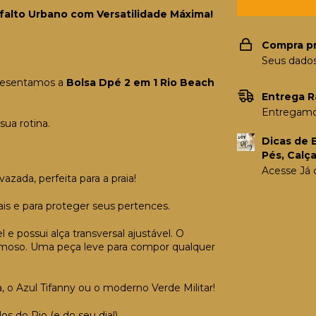
sfalto Urbano com Versatilidade Máxima!
Compra p
Seus dados
presentamos a
Bolsa Dpé 2 em 1 Rio Beach
Entrega R
Entregamos
sua rotina.
Dicas de 
Pés, Calç
Acesse Já 
zada, perfeita para a praia!
is e para proteger seus pertences.
 e possui alça transversal ajustável. O
armoso. Uma peça leve para compor qualquer
a, o Azul Tifanny ou o moderno Verde Militar!
os do Rio (e do seu dia!).