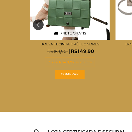
S
FRETE GRÁTIS
AI
BOLSA TECINHA DPÉ | LONDRES
BO
9,90
R$149,90
R$169,90
uros
3
x de
R$49,97
sem juros
COMPRAR