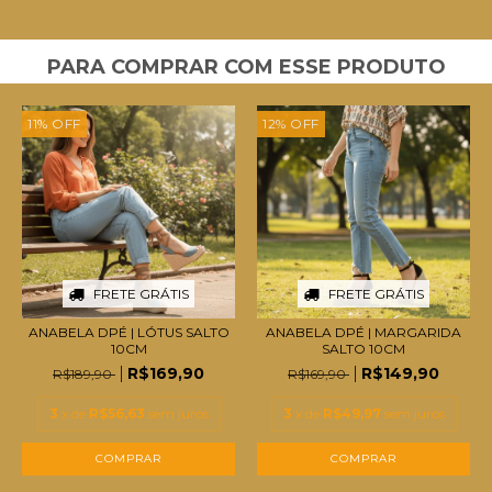
PARA COMPRAR COM ESSE PRODUTO
11
%
OFF
12
%
OFF
FRETE GRÁTIS
FRETE GRÁTIS
ANABELA DPÉ | LÓTUS SALTO
ANABELA DPÉ | MARGARIDA
10CM
SALTO 10CM
R$169,90
R$149,90
R$189,90
R$169,90
3
x de
R$56,63
sem juros
3
x de
R$49,97
sem juros
COMPRAR
COMPRAR