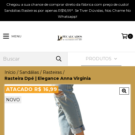
Chegou a sua chance de comprar direto da fábrica com preço de custo!
Sandálias Rasteiras por apenas R$16,99*. Se Tiver Dúvidas, Nos Chame No
Whatsapp!
MENU
0
PRODUTOS
Início
/
Sandálias
/
Rasteiras
/
Rasteira Dpé | Elegance Anna Virginia
ATACADO R$ 16,99
NOVO