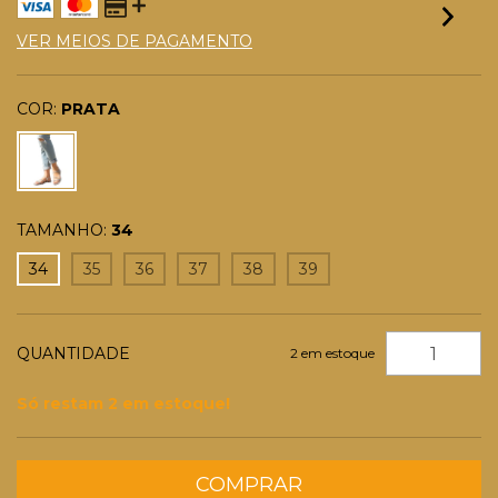
VER MEIOS DE PAGAMENTO
COR:
PRATA
TAMANHO:
34
34
35
36
37
38
39
QUANTIDADE
2
em estoque
Só restam
2
em estoque!