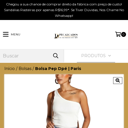
Chegou a sua chance de comprar direto da fábrica com preço de custo!
Sandálias Rasteiras por apenas R$16,99*. Se Tiver Dúvidas, Nos Chame No
Whatsapp!
MENU
0
PRODUTOS
Início
/
Bolsas
/
Bolsa Pep Dpé | Paris