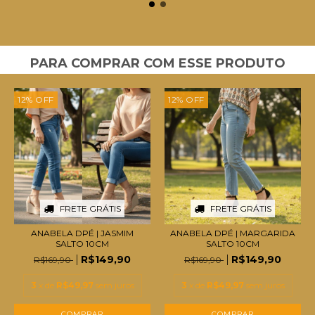
PARA COMPRAR COM ESSE PRODUTO
12
%
OFF
12
%
OFF
FRETE GRÁTIS
FRETE GRÁTIS
ANABELA DPÉ | JASMIM
ANABELA DPÉ | MARGARIDA
SALTO 10CM
SALTO 10CM
R$149,90
R$149,90
R$169,90
R$169,90
3
x de
R$49,97
sem juros
3
x de
R$49,97
sem juros
COMPRAR
COMPRAR