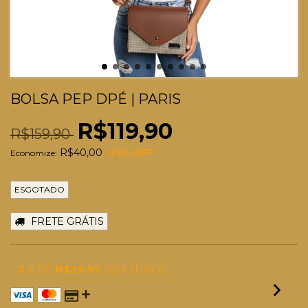
BOLSA PEP DPÉ | PARIS
R$119,90
R$159,90
R$40,00
25
% OFF
Economize:
ESGOTADO
FRETE GRÁTIS
3
X DE
R$39,97
SEM JUROS