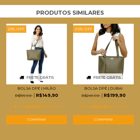
PRODUTOS SIMILARES
25
%
OFF
20
%
OFF
FRETE GRÁTIS
FRETE GRÁTIS
BOLSA DPÉ | MILÃO
BOLSA DPÉ | DUBAI
R$149,90
R$199,90
R$199,90
R$249,90
3
x de
R$49,97
sem juros
3
x de
R$66,63
sem juros
COMPRAR
COMPRAR