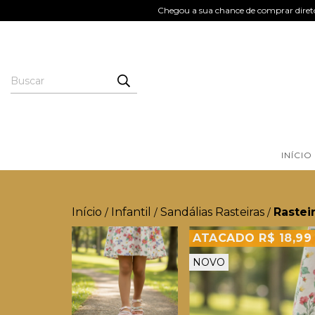
Chegou a sua chance de comprar direto
INÍCIO
Início
Infantil
Sandálias Rasteiras
Rasteir
/
/
/
ATACADO R$ 18,99
NOVO