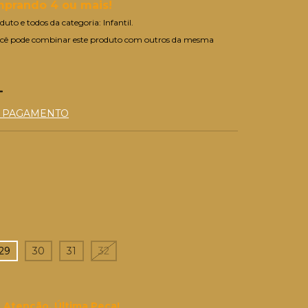
prando 4 ou mais!
duto e todos da categoria: Infantil.
cê pode combinar este produto com outros da mesma
E PAGAMENTO
29
30
31
32
Atenção, Última Peça!