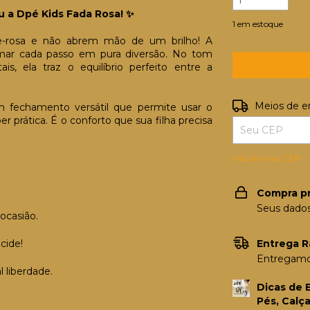
 a Dpé Kids Fada Rosa! ✨
1
em estoque
-rosa e não abrem mão de um brilho! A
mar cada passo em pura diversão. No tom
s, ela traz o equilíbrio perfeito entre a
Entregas para o
Meios de e
m fechamento versátil que permite usar o
prática. É o conforto que sua filha precisa
Não sei meu CEP
Compra p
Seus dados
ocasião.
cide!
Entrega R
Entregamos
l liberdade.
Dicas de 
Pés, Calç