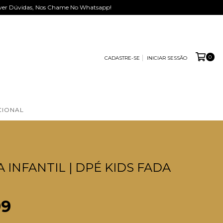
 Tiver Dúvidas, Nos Chame No Whatsapp!
0
CADASTRE-SE
INICIAR SESSÃO
CIONAL
 INFANTIL | DPÉ KIDS FADA
99