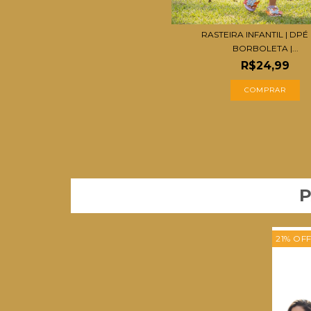
RASTEIRA INFANTIL | DPÉ
BORBOLETA |...
R$24,99
COMPRAR
P
21
%
OF