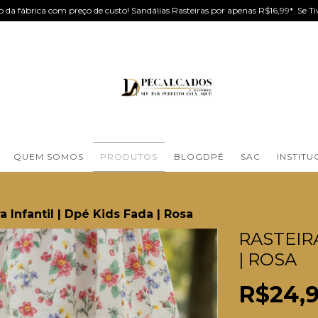
 da fábrica com preço de custo! Sandálias Rasteiras por apenas R$16,99*. Se
QUEM SOMOS
PRODUTOS
BLOGDPÉ
SAC
INSTITU
a Infantil | Dpé Kids Fada | Rosa
RASTEIRA
| ROSA
R$24,