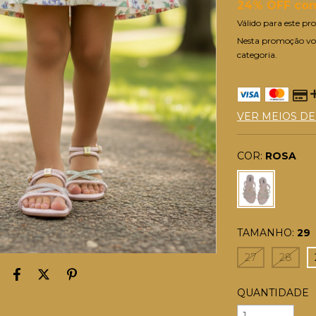
24% OFF com
Válido para este pro
Nesta promoção vo
categoria.
VER MEIOS D
COR:
ROSA
TAMANHO:
29
27
28
QUANTIDADE