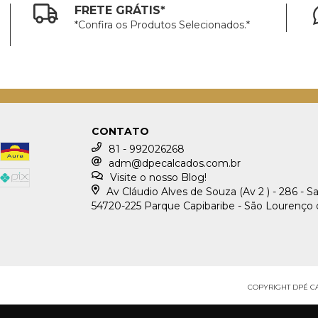
FRETE GRÁTIS*
*Confira os Produtos Selecionados.*
CONTATO
81 - 992026268
adm@dpecalcados.com.br
Visite o nosso Blog!
Av Cláudio Alves de Souza (Av 2 ) - 286 - S
54720-225 Parque Capibaribe - São Lourenço 
COPYRIGHT DPÉ CA