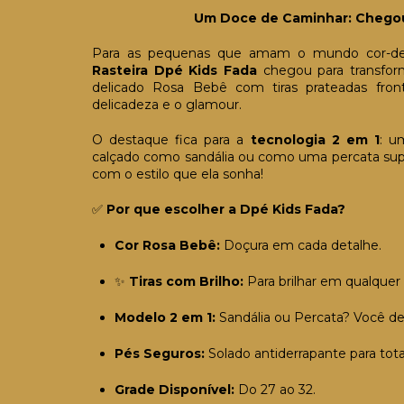
Um Doce de Caminhar: Chegou
Para as pequenas que amam o mundo cor-de
Rasteira Dpé Kids Fada
chegou para transfor
delicado Rosa Bebê com tiras prateadas frontai
delicadeza e o glamour.
O destaque fica para a
tecnologia 2 em 1
: u
calçado como sandália ou como uma percata super 
com o estilo que ela sonha!
✅
Por que escolher a Dpé Kids Fada?
Cor Rosa Bebê:
Doçura em cada detalhe.
✨
Tiras com Brilho:
Para brilhar em qualquer 
Modelo 2 em 1:
Sandália ou Percata? Você de
Pés Seguros:
Solado antiderrapante para tota
Grade Disponível:
Do 27 ao 32.