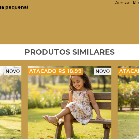
Acesse Já 
sua pequena!
PRODUTOS SIMILARES
ATACADO R$ 18,99
ATACAD
NOVO
NOVO