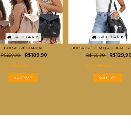
FRETE GRÁTIS
FRETE GRÁTIS
BOLSA DPÉ | XANGAI
BOLSA DPÉ 2 EM 1 | RIO BEACH &
R$189,90
R$129,9
R$239,90
R$169,90
3
x de
R$63,30
sem juros
3
x de
R$43,30
sem juros
COMPRAR
COMPRAR