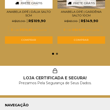
FRETE GRÁTIS
FRETE GRÁTIS
ANABELA DPÉ | DÁLIA SALTO
ANABELA DPÉ | GARDÊNIA
5CM
SALTO 10CM
R$109,90
R$149,90
R$129,90
R$169,90
3
x de
R$36,63
sem juros
3
x de
R$49,97
sem juros
COMPRAR
COMPRAR
LOJA CERTIFICADA E SEGURA!
Prezamos Pela Segurança de Seus Dados.
NAVEGAÇÃO