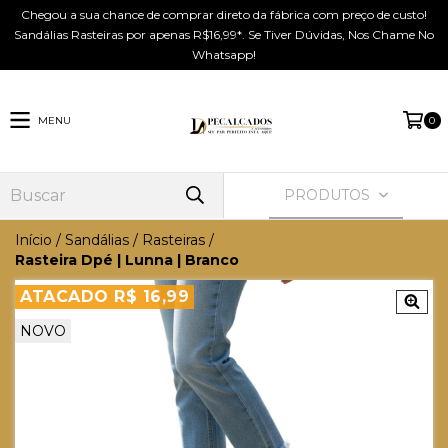
Chegou a sua chance de comprar direto da fábrica com preço de custo!
Sandálias Rasteiras por apenas R$16,99*. Se Tiver Dúvidas, Nos Chame No
Whatsapp!
MENU
0
PRODUTOS
Início
/
Sandálias
/
Rasteiras
/
Rasteira Dpé | Lunna | Branco
ATACADO R$ 16,99
NOVO