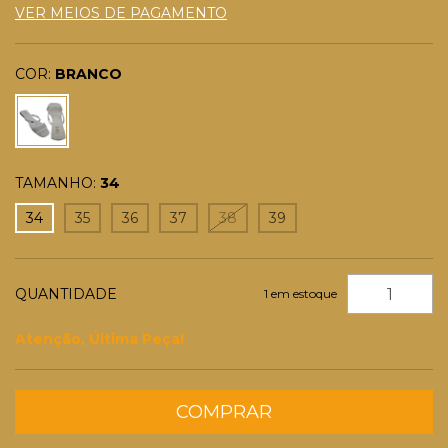
VER MEIOS DE PAGAMENTO
COR:
BRANCO
TAMANHO:
34
34
35
36
37
38
39
QUANTIDADE
1
em estoque
Atenção, Última Peça!